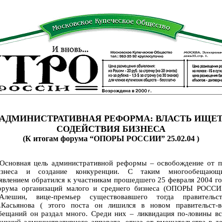
АДМИНИСТРАТИВНАЯ РЕФОРМА: ВЛАСТЬ ИЩЕ
СОДЕЙСТВИЯ БИЗНЕСА
(К итогам форума “ОПОРЫ РОССИИ” 25.02.04 )
сновная цель административной реформы – освобождение от п
изнеса и создание конкуренции. С таким многообещающ
явлением обратился к участникам прошедшего 25 февраля 2004 г
орума организаций малого и среднего бизнеса (ОПОРЫ РОССИ
.Алешин, вице-премьер существовавшего тогда правительст
.Касьянова ( этого поста он лишился в новом правительст-ве
бещаний он раздал много. Среди них – ликвидация по-ловины вс