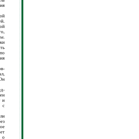
ела
ния
ой
ей.
той
о,
ры.
ки
ать
 по
ия
в-
л,
Он
д-
ен
т и
 с
ли
без
ое
мет
 о