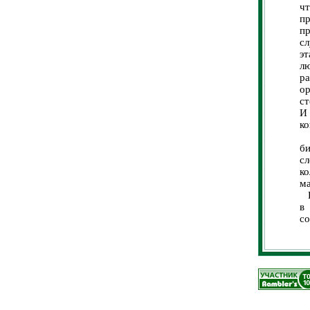
ч
п
пр
сл
э
лю
р
о
ст
И
ко
К
би
с
к
ма
К 
в
с