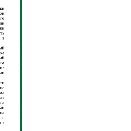
ски
ой
го
ии
ки
ать
 в
ый
ке
ый
ым
ил
ыми
ти
не
ма
ак
еса
ами
на
я с
я к