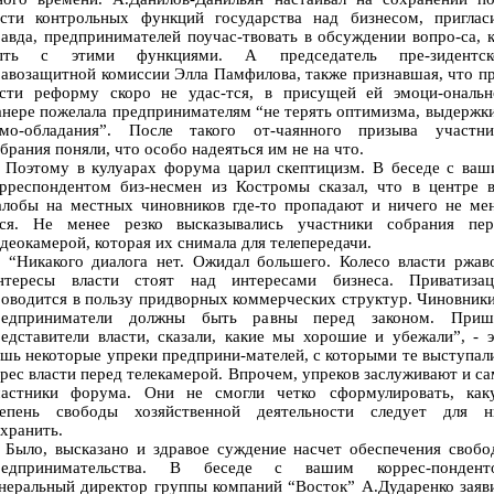
асти контрольных функций государства над бизнесом, пригласи
авда, предпринимателей поучас-твовать в обсуждении вопро-са, 
ыть с этими функциями. А председатель пре-зидентск
авозащитной комиссии Элла Памфилова, также признавшая, что п
ести реформу скоро не удас-тся, в присущей ей эмоци-ональн
нере пожелала предпринимателям “не терять оптимизма, выдержк
амо-обладания”. После такого от-чаянного призыва участни
брания поняли, что особо надеяться им не на что.
оэтому в кулуарах форума царил скептицизм. В беседе с ваш
орреспондентом биз-несмен из Костромы сказал, что в центре в
алобы на местных чиновников где-то пропадают и ничего не мен
тся. Не менее резко высказывались участники собрания пер
деокамерой, которая их снимала для телепередачи.
Никакого диалога нет. Ожидал большего. Колесо власти ржаво
нтересы власти стоят над интересами бизнеса. Приватизац
оводится в пользу придворных коммерческих структур. Чиновник
редприниматели должны быть равны перед законом. Приш
едставители власти, сказали, какие мы хорошие и убежали”, - 
шь некоторые упреки предприни-мателей, с которыми те выступал
рес власти перед телекамерой. Впрочем, упреков заслуживают и с
частники форума. Они не смогли четко сформулировать, как
тепень свободы хозяйственной деятельности следует для н
хранить.
ыло, высказано и здравое суждение насчет обеспечения свобо
редпринимательства. В беседе с вашим коррес-пондент
неральный директор группы компаний “Восток” А.Дударенко заяв