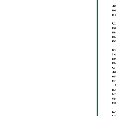
О
до
не
и 
О
С.
н
вы
и
бе
Н
к
Го
це
им
ст
да
ег
ст
О
из
м
п
со
Пр
к
м