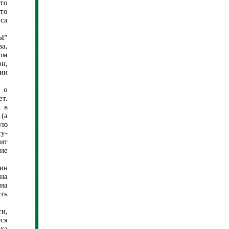
то
сто
еса
Ы”
ва,
ом
он,
ии
 о
т.
к в
 (а
кую
су-
пит
 не
ин
 на
на
ть
ти,
ся
ка