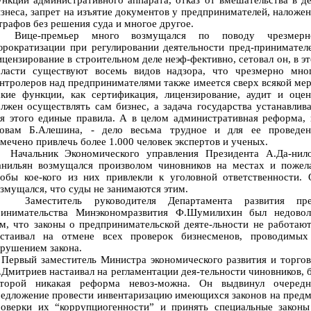
нкций административного аппарата, отказ от вмешательства в д
знеса, запрет на изъятие документов у предпринимателей, наложе
рафов без решения суда и многое другое.
ице-премьер много возмущался по поводу чрезмерн
рократизации при регулировании деятельности пред-принимател
цензирование в строительном деле неэф-фективно, сетовал он, в э
бласти существуют восемь видов надзора, что чрезмерно мног
нтролеров над предпринимателями также имеется сверх всякой ме
акие функции, как сертификация, лицензирование, аудит и оцен
лжен осуществлять сам бизнес, а задача государства устанавлив
я этого единые правила. А в целом административная реформа,
ловам Б.Алешина, - дело весьма трудное и для ее проведен
мечено привлечь более 1.000 человек экспертов и ученых.
ачальник Экономического управления Президента А.Да-нило
анильян возмущался произволом чиновников на местах и пожела
тобы кое-кого из них привлекли к уголовной ответственности. 
змущался, что суды не занимаются этим.
аместитель руководителя Департамента развития пре
ринимательства Минэкономразвития Ф.Шумилихин был недовол
м, что законы о предпринимательской деяте-льности не работаю
астаивал на отмене всех проверок бизнесменов, проводимых
рушением закона.
ервый заместитель Министра экономического развития и торгов
Дмитриев настаивал на регламентации дея-тельности чиновников, 
оторой никакая реформа невоз-можна. Он выдвинул очередн
едложение провести инвентаризацию имеющихся законов на пред
роверки их “коррупциогенности” и принять специальные законы