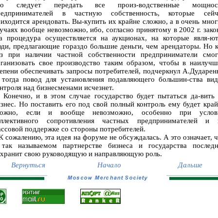
то следует передать все произ-водственные мощнос
редпринимателей в частную собственность, которые сейч
иходится арендовать. Вы-купить их крайне сложно, а в очень мно
учаях вообще невозможно, ибо, согласно принятому в 2002 г. зако
та процедура осуществляется на аукционах, на которые явля-ют
ди, предлагающие гораздо большие деньги, чем арендаторы. Но 
аз при наличии частной собственности предприниматели смог
рганизовать свое производство таким образом, чтобы в наилучш
епени обеспечивать запросы потребителей, подчеркнул А.Дударен
 тогда повод для установления подавляющего большин-ства вид
нтроля над бизнесменами исчезнет.
онечно, и в этом случае государство будет пытаться да-вить 
знес. Но поставить его под свой полный контроль ему будет кра
ложно, если и вообще невозможно, особенно при услов
оллективного сопротивления частных предпринимателей и 
ссовой поддержке со стороны потребителей.
сожалению, эта идея на форуме не обсуждалась. А это означает, 
 так называемом партнерстве бизнеса и государства последн
охранит свою руководящую и направляющую роль.
Вернуться
Начало
Дальше