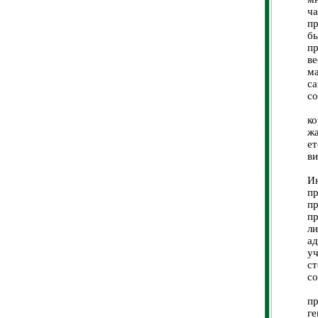
ч
пр
б
пр
в
ма
с
со
П
к
ж
е
ви
“
И
пр
п
пр
ли
ад
у
с
со
Б
п
ге