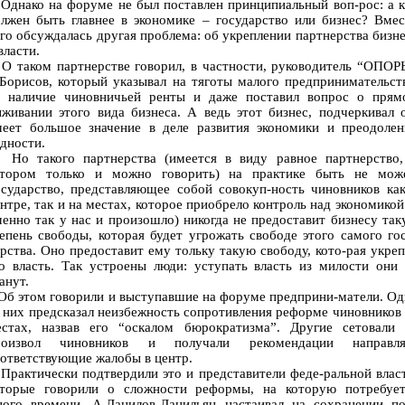
днако на форуме не был поставлен принципиальный воп-рос: а к
лжен быть главнее в экономике – государство или бизнес? Вме
го обсуждалась другая проблема: об укреплении партнерства бизн
власти.
 таком партнерстве говорил, в частности, руководитель “ОПОР
Борисов, который указывал на тяготы малого предпринимательст
а наличие чиновничьей ренты и даже поставил вопрос о прям
живании этого вида бизнеса. А ведь этот бизнес, подчеркивал 
меет большое значение в деле развития экономики и преодолен
дности.
о такого партнерства (имеется в виду равное партнерство,
отором только и можно говорить) на практике быть не може
сударство, представляющее собой совокуп-ность чиновников ка
нтре, так и на местах, которое приобрело контроль над экономикой
енно так у нас и произошло) никогда не предоставит бизнесу та
епень свободы, которая будет угрожать свободе этого самого го
рства. Оно предоставит ему тольку такую свободу, кото-рая укре
о власть. Так устроены люди: уступать власть из милости они
анут.
б этом говорили и выступавшие на форуме предприни-матели. Од
 них предсказал неизбежность сопротивления реформе чиновников
естах, назвав его “оскалом бюрократизма”. Другие сетовали 
роизвол чиновников и получали рекомендации направля
ответствующие жалобы в центр.
актически подтвердили это и представители феде-ральной влас
оторые говорили о сложности реформы, на которую потребует
ного времени. А.Данилов-Данильян настаивал на сохранении по