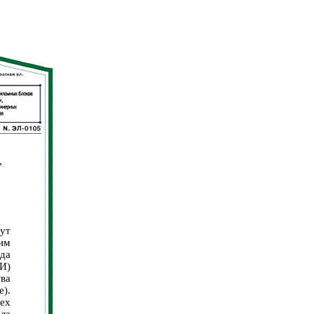
Т
ут
им
ода
И)
ва
).
ех