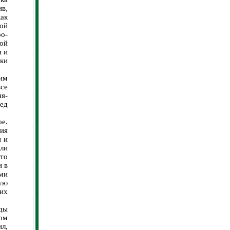
в,
как
ой
ро-
ой
и и
ки
им
се
я-
ед
е.
ия
и и
ли
это
и в
ами
ую
их
ды
ом
ил,