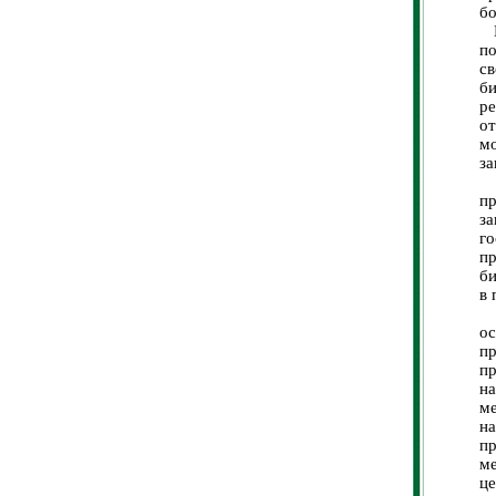
бо
Пр
п
с
б
р
от
м
за
Т
п
з
г
п
би
в 
В
о
п
п
на
ме
н
пр
ме
це