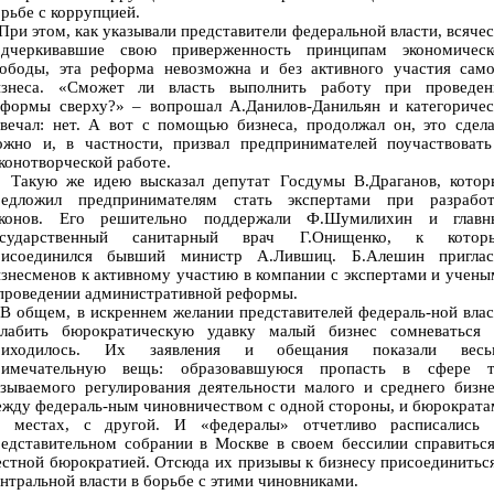
рьбе с коррупцией.
и этом, как указывали представители федеральной власти, всяче
одчеркивавшие свою приверженность принципам экономическ
вободы, эта реформа невозможна и без активного участия само
изнеса. «Сможет ли власть выполнить работу при проведен
еформы сверху?» – вопрошал А.Данилов-Данильян и категоричес
вечал: нет. А вот с помощью бизнеса, продолжал он, это сдел
ожно и, в частности, призвал предпринимателей поучаствовать
конотворческой работе.
акую же идею высказал депутат Госдумы В.Драганов, котор
редложил предпринимателям стать экспертами при разработ
аконов. Его решительно поддержали Ф.Шумилихин и главн
осударственный санитарный врач Г.Онищенко, к котор
рисоединился бывший министр А.Лившиц. Б.Алешин приглас
знесменов к активному участию в компании с экспертами и учен
проведении административной реформы.
 общем, в искреннем желании представителей федераль-ной влас
слабить бюрократическую удавку малый бизнес сомневаться 
риходилось. Их заявления и обещания показали весь
римечательную вещь: образовавшуюся пропасть в сфере т
зываемого регулирования деятельности малого и среднего бизн
жду федераль-ным чиновничеством с одной стороны, и бюрократ
а местах, с другой. И «федералы» отчетливо расписались 
едставительном собрании в Москве в своем бессилии справитьс
стной бюрократией. Отсюда их призывы к бизнесу присоединитьс
нтральной власти в борьбе с этими чиновниками.