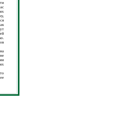
ти
ас
гих
ну,
ся
как
ут
ей
ко.
ов
на
йне
ии
их
что
ее