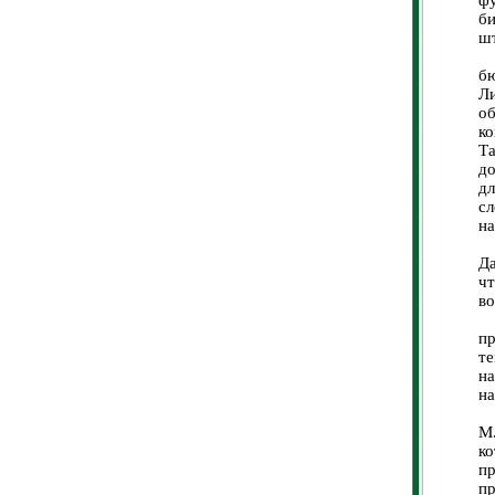
фу
би
шт
В
бю
Ли
о
ко
Т
до
дл
с
на
Н
Д
ч
во
З
п
те
н
на
П
М.
к
пр
п