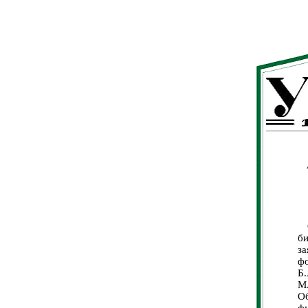
О
б
за
ф
Б
М
О