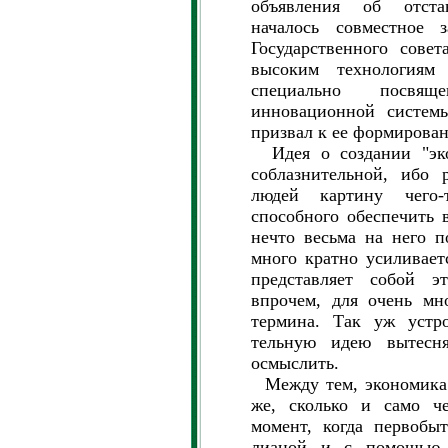
объявления об отста
началось совместное з
Государственного сове
высоким технологиям
специально посвящ
инновационной систем
призвал к ее формирова
Идея о создании "эко
соблазнительной, ибо 
людей картину чего-
способного обеспечить 
нечто весьма на него п
много кратно усиливает
представляет собой эт
впрочем, для очень мн
термина. Так уж устр
тельную идею вытесн
осмыслить.
Между тем, экономика 
же, сколько и само че
момент, когда первобы
лианой и с помощью э