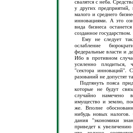
свалятся с неба. Средств
у других предприятий, 
малого и среднего бизне
инновациями. А это озн
вида бизнеса останетс
созданное государством.
Ему не следует такж
ослабление бюрокра
федeральные власти и де
Ибо в противном случа
усиленно плодиться, 
"сектора инноваций". 
разований не допустят т
Подтянуть пояса приде
которые не будут связ
случайно намечено 
имущество и землю, по
же. Вполне обоснованн
нибудь новых налогов. 
дания "экономики знан
приведет к увеличению 
что должно, соответс