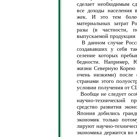
сделает необходимым с
все доходы населения 
жек. И это тем боле
материальных затрат Р
разы (в частности, п
выпускаемой продукции у 
В данном случае Росси
создававших у себя та
селение которых пребы
бедности. Например, 
жизни Северную Корею (
очень низкими) после
странами этого полуост
условии получения от 
Вообще не следует особ
научно-технический п
средство развития эко
Япония добились гранд
экономик только потом
лируют научно-техничес
экономика держится во 