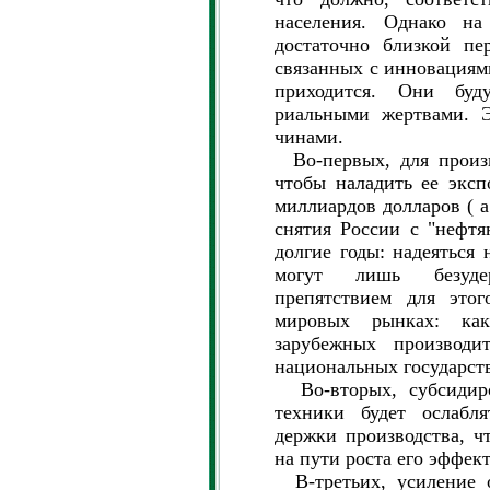
населения. Однако на
достаточно близкой пе
связанных с инновациями
приходится. Они буд
риальными жертвами. 
чинами.
Во-первых, для произв
чтобы наладить ее эксп
миллиардов долларов ( а
снятия России с "нефтя
долгие годы: надеяться
могут лишь безуде
препятствием для этог
мировых рынках: ка
зарубежных производ
национальных государст
Во-вторых, субсидиро
техники будет ослабл
держки производства, ч
на пути роста его эффек
В-третьих, усиление о