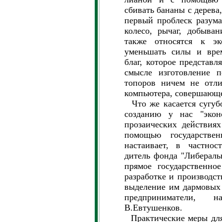
сбивать бананы с дерева,
первый проблеск разума
колесо, рычаг, добыва
также относятся к эк
уменьшать силы и врем
благ, которое представл
смысле изготовление 
топоров ничем не отли
компьютера, совершающе
Что же касается сугуб
созданию у нас "экон
прозаических действия
помощью государстве
настаивает, в частнос
дитель фонда "Либераль
прямое государственно
разработке и производст
выделение им дармовых 
предприниматели, 
В.Евтушенков.
Практические меры для 