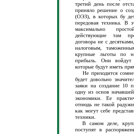
третий день после отст
приняло решение о соз
(ОЭЗ), в которых бу де
передовая техника. В э
максимально прост
действующие там пре
договора не с десятками
налоговым, таможенн
крупные льготы по н
прибыль. Они войдут 
которые будут иметь пря
Не приходится сомнева
будет довольно значит
заяки на создание 10 
одну из основ начавшей
экономики. Ее практич
отнюдь не такой радужн
как могут себе предста
техники.
В самом деле, крупн
поступят в распоряжен