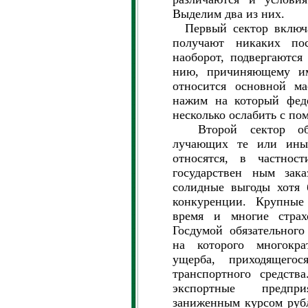
Выделим два из них.
Первый сектор включае
получают никаких пос
наоборот, подвергаютс
нию, причиняющему и
относится основной ма
нажим на который феде
несколько ослабить с п
Второй сектор объе
лучающих те или иные
относятся, в частнос
государствен ным зак
солидные выгоды хотя 
конкуренции. Крупные
время и многие страх
Госдумой обязательного
на которого многокр
ущерба, приходящего
транспортного средств
экспортные предпр
заниженным курсом рубл