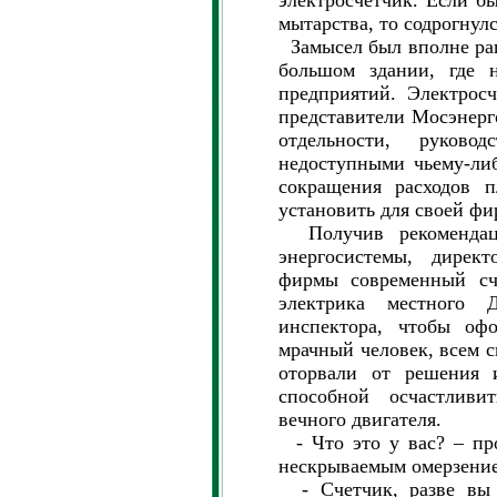
электросчетчик. Если бы
мытарства, то содрогнул
Замысел был вполне рац
большом здании, где н
предприятий. Электросч
представители Мосэнерг
отдельности, руковод
недоступными чьему-ли
сокращения расходов 
установить для своей ф
Получив рекомендаци
энергосистемы, дирек
фирмы современный сч
электрика местного
инспектора, чтобы оф
мрачный человек, всем 
оторвали от решения 
способной осчастливит
вечного двигателя.
- Что это у вас? – про
нескрываемым омерзени
- Счетчик, разве вы н